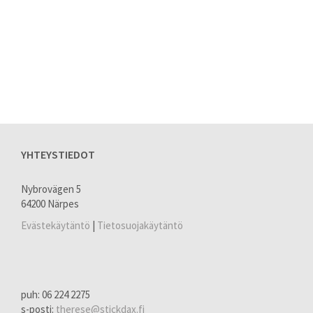
YHTEYSTIEDOT
Nybrovägen 5
64200 Närpes
Evästekäytäntö
|
Tietosuojakäytäntö
puh: 06 224 2275
s-posti:
therese@stickdax.fi