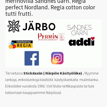
merinovilla Sandnes Garn. Regia
perfect Nordland. Regia cotton color
tutti frutti.
Tervetuloa
Stickdaxiin ( Närpiön Käsityöliike) .
Myymme
lankoja, erikoislankoja käsitöitä käsityökankaita muliinilanka .
Erikoisliike vuodesta 1966. Voit tilata nettikaupasta tai tule
katsomaan kauppaamme Närpiössä.