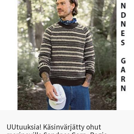
UUtuuksia! Käsinvärjätty ohut