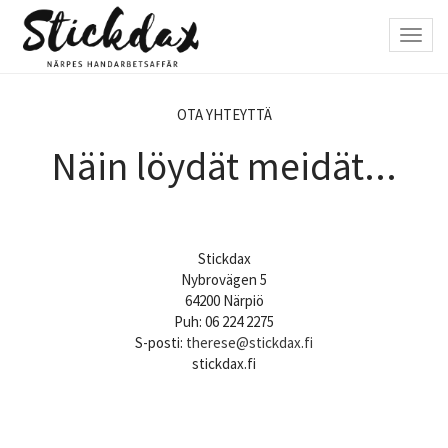
Hyppää
pääsisältöön
Toggl
navig
OTA YHTEYTTÄ
Näin löydät meidät...
Stickdax
Nybrovägen 5
64200 Närpiö
Puh: 06 224 2275
S-posti:
therese@stickdax.fi
stickdax.fi