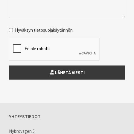
Viesti
*
Hyväksyn
tietosuojakäytännön
Data
policy
*
LÄHETÄ VIESTI
YHTEYSTIEDOT
Nybrovägen 5