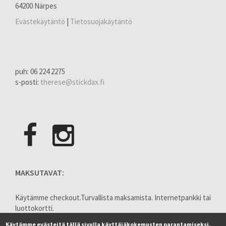
64200 Närpes
Evästekäytäntö
|
Tietosuojakäytäntö
puh: 06 224 2275
s-posti:
therese@stickdax.fi
MAKSUTAVAT:
Käytämme checkout.Turvallista maksamista. Internetpankki tai
luottokortti.
Käytämme evästeitä tällä sivulla käyttäjäkokemusten parantamiseksi.