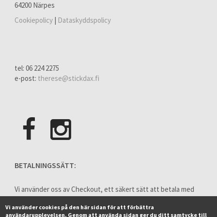
64200 Närpes
Cookiepolicy
|
Dataskyddspolicy
tel: 06 224 2275
e-post:
therese@stickdax.fi
BETALNINGSSÄTT:
Vi använder oss av Checkout, ett säkert sätt att betala med
hjälp av internetbank eller kreditkort.
Vi använder cookies på den här sidan för att förbättra
användarupplevelsen. Genom att använda sidan ger du ditt samtycke till