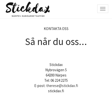
Hoppa
till
Toggl
huvudinnehåll
navig
KONTAKTA OSS
Så når du oss...
Stickdax
Nybrovägen 5
64200 Närpes
Tel: 06 224 2275
E-post:
therese@stickdax.fi
stickdax.fi