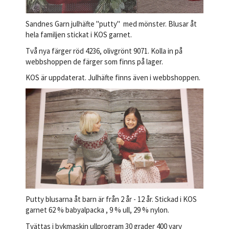
Sandnes Garn julhäfte "putty" med mönster. Blusar åt
hela familjen stickat i KOS garnet.
Två nya färger röd 4236, olivgrönt 9071. Kolla in på
webbshoppen de färger som finns på lager.
KOS är uppdaterat. Julhäfte finns även i webbshoppen.
Putty blusarna åt barn är från 2 år - 12 år. Stickad i KOS
garnet 62 % babyalpacka , 9 % ull, 29 % nylon.
Tvättas i bykmaskin ullprogram 30 grader 400 varv