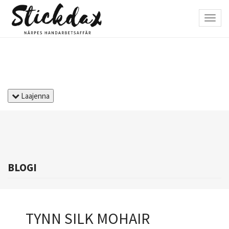
Hyppää
pääsisältöön
Toggl
navig
Laajenna
BLOGI
TYNN SILK MOHAIR