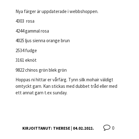
Nya färger är uppdaterade i webbshoppen.
4303 rosa
4244 gammal rosa
4025 ljus sienna orange brun
2534 fudge
3161 eknöt
9822 chinos grön blek grön
Hoppas ni hittar er vårfärg. Tynn silk mohair väldigt
omtyckt garn. Kan stickas med dubbet tråd eller med
ett annat garn t.ex sunday.
0
KIRJOITTANUT:
THERESE
| 04.02.2021.