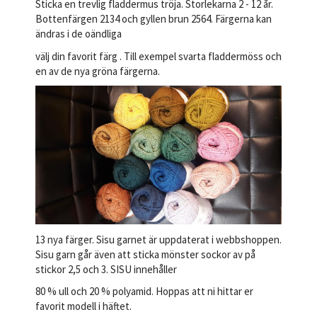
Sticka en trevlig fladdermus tröja. Storlekarna 2 - 12 år.
Bottenfärgen 2134 och gyllen brun 2564. Färgerna kan
ändras i de oändliga
välj din favorit färg . Till exempel svarta fladdermöss och
en av de nya gröna färgerna.
13 nya färger. Sisu garnet är uppdaterat i webbshoppen.
Sisu garn går även att sticka mönster sockor av på
stickor 2,5 och 3. SISU innehåller
80 % ull och 20 % polyamid. Hoppas att ni hittar er
favorit modell i häftet.