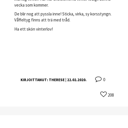
vecka som kommer.
De blir nog att pyssla inne! Sticka, virka, sy korsstyngn.
Våffeltyg finns att trä med tråd.
Ha ett skön vinterlov!
0
KIRJOITTANUT:
THERESE
| 22.02.2020.
208