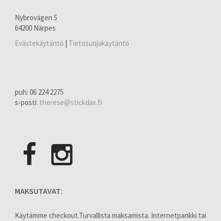
Nybrovägen 5
64200 Närpes
Evästekäytäntö
|
Tietosuojakäytäntö
puh: 06 224 2275
s-posti:
therese@stickdax.fi
MAKSUTAVAT:
Käytämme checkout.Turvallista maksamista. Internetpankki tai