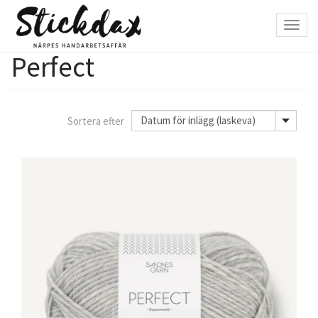
Hyppää
pääsisältöön
Toggl
navig
Perfect
Sortera efter