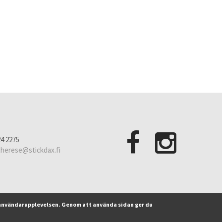
24 2275
therese@stickdax.fi
a användarupplevelsen. Genom att använda sidan ger du