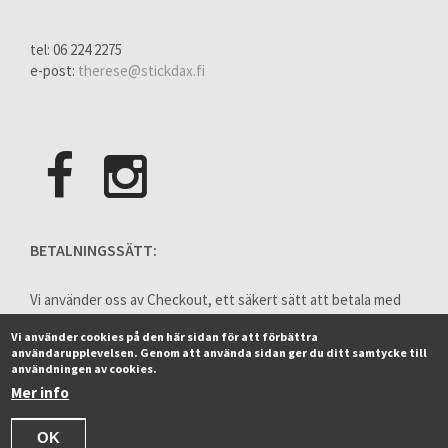
tel: 06 224 2275
e-post:
therese@stickdax.fi
BETALNINGSSÄTT:
Vi använder oss av Checkout, ett säkert sätt att betala med
hjälp av internetbank eller kreditkort.
Vi använder cookies på den här sidan för att förbättra
användarupplevelsen. Genom att använda sidan ger du ditt samtycke till
användningen av cookies.
Mer info
OK