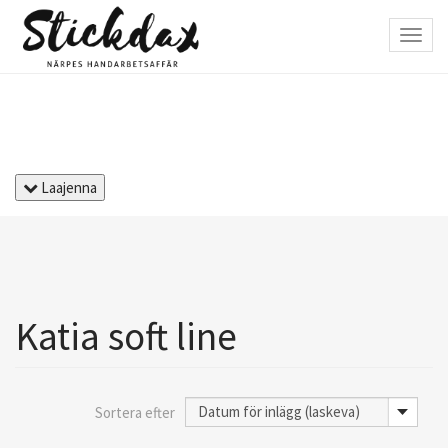
Hyppää
pääsisältöön
Toggl
navig
Laajenna
Katia soft line
Sortera efter