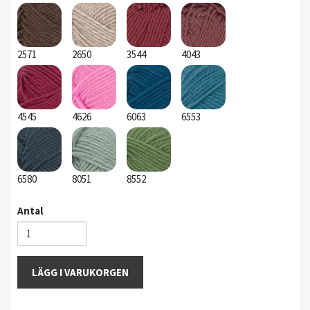
2571
2650
3544
4043
4545
4626
6063
6553
6580
8051
8552
Antal
LÄGG I VARUKORGEN